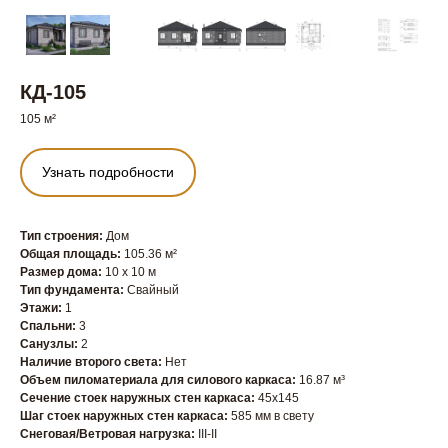
КД-105
105 м²
Узнать подробности
Тип строения:
Дом
Общая площадь:
105.36 м²
Размер дома:
10 x 10 м
Тип фундамента:
Свайный
Этажи:
1
Спальни:
3
Санузлы:
2
Наличие второго света:
Нет
Объем пиломатериала для силового каркаса:
16.87 м³
Сечение стоек наружных стен каркаса:
45х145
Шаг стоек наружных стен каркаса:
585 мм в свету
Снеговая/Ветровая нагрузка:
III-II