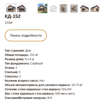
КД-152
152м²
Узнать подробности
Тип строения:
Дом
Общая площадь:
152 м²
Размер дома:
8 x 8 м
Тип фундамента:
Свайный
Этажи:
2
Спальни:
5
Санузлы:
2
Наличие второго света:
Нет
Объем пиломатериала для силового каркаса:
19.74 м³
Сечение стоек наружных стен каркаса:
50х150
Шаг стоек наружных стен каркаса:
590 мм в свету
Снеговая/Ветровая нагрузка:
III-II