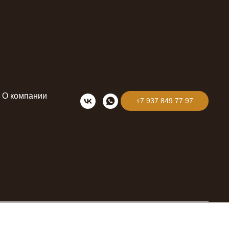
хозблоком
О компании
+7 937 849 77 97
 размером 5,75х3,45 м