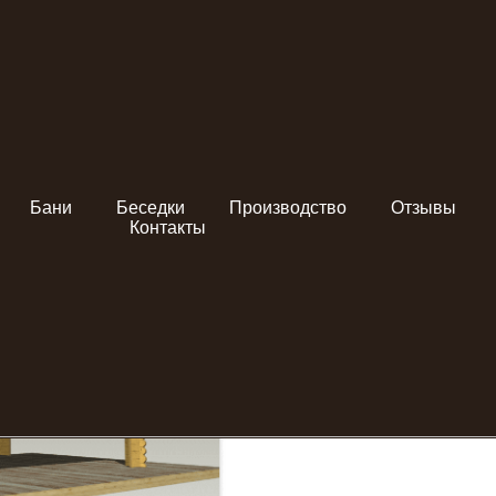
Беседка "Малта" с 
Бани
Беседки
Производство
Отзывы
9,83 кв.м.
Контакты
Узнать подробности
Беседка из минибруса 45х145