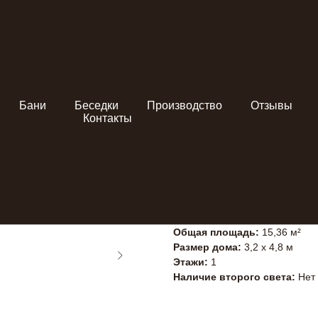
Бани
Беседки
Производство
Отзывы
СД-15,36
Контакты
15,36 м²
Узнать подробности
Тип строения:
Садовый дом
Общая площадь:
15,36 м²
Размер дома:
3,2 x 4,8 м
Этажи:
1
Наличие второго света:
Нет