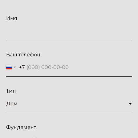
Беседка размером 3,75х2,75
м,
Имя
Рассчитать цену
из бруса 45х145 мм,
площадью 10,02 кв.м
Ваш телефон
+7
Тип
Гараж "Тесла"
Гараж размером 5,55х3,75 м,
из бруса 45х145 мм,
Рассчитать цену
Фундамент
площадью 20,39 кв.м