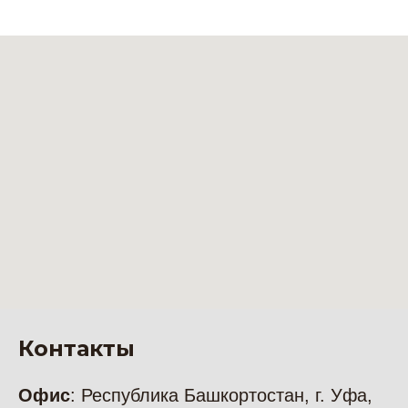
Беседка "Илона"
Беседка размером 4,5х4,5м,
из бруса 45х145 мм,
Рассчитать цену
площадью 20,26 кв.м
Контакты
Офис
: Республика Башкортостан, г. Уфа,