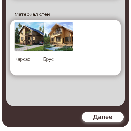
Рассчитать цену
площадью 12,04 кв.м
Беседка "Джина"
Беседка размером 5,75х3,75 м,
из бруса 45х145 мм,
Рассчитать цену
площадью 21,14 кв.м