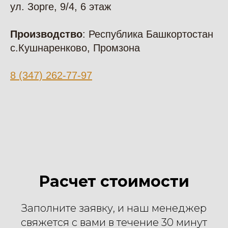
ул. Зорге, 9/4​, 6 этаж
Производство
: Республика Башкортостан
Беседка "Уанна"
с.Кушнаренково, Промзона
Беседка размером 3,55х2,8
м,
8 (347) 262-77-97
Рассчитать цену
из бруса 45х145 мм,
площадью 12,18 кв.м
Расчет стоимости
Заполните заявку, и наш менеджер
свяжется с вами в течение 30 минут
Беседка "Светлая"