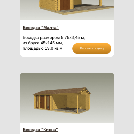
Расчет стоимости
Беседка "Малта"
Беседка размером 5,75х3,45 м,
из бруса 45х145 мм,
площадью 19,8 кв.м
Рассчитать цену
Тип постройки
Дом
Баня
Беседка
Материал стен
Беседка "Кинна"