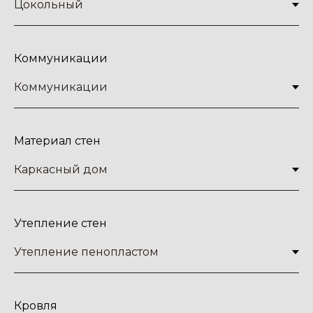
Коммуникации
Материал стен
Беседка "Котов"
Беседка размером 3,55х2,55м,
из бруса 45х145 мм,
Рассчитать цену
площадью 8,77 кв.м
Утепление стен
Кровля